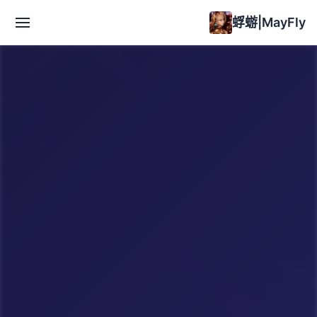
蜉蝣|MayFly