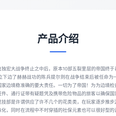
产品介绍
统独宏大战争终止之中后，原本10部五裂里层的帝国终于
立下边了赫赫战功的陈兵提尔则在战争结束后被任命为
国家边境稳准确的要大责任。一切为了帝国！为为边境检
证件、通行证带有疑题凭及携带危险物品的旅客以确保国
竞技部是许谓供应了许不几个的花类类，在玩家逐步推步
味化，同时在流程中不时穿插的社保元素也可以很好型的