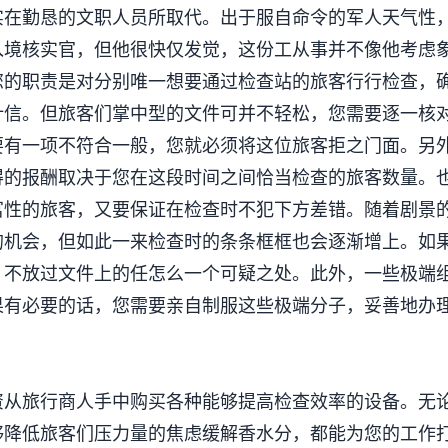
实在勤恳的文职人员所取代。出于服自命令的军人天气性
入境核实官，但他很快仅发觉，这份工从事并不像他考虑
您的职责是对分别唯一想要通过检查站的旅客行行检查，
计信。但旅客们掌中型的文件可并不轻松，您需要逐一核
要有一项不符合一般，您就必须将这位旅客拒之门面。另
得的报酬取决于您在这段时间之间恰当检查的旅客数量。
富性的旅客，又要保证在检查时不犯下方差错。随着剧景
的机会，但如此一来检查时的条条框框也会逐渐增上。如
，不放过文件上的任怎么一个可疑之处。此外，一些极端
果有必要的话，您需要亲自制服这些极端分子，妥善地办
资从旅行商人手中购买各种能够提高检查效率的设备。无
够降低旅客们压力量的焦虑缓解香水分，都能为您的工作