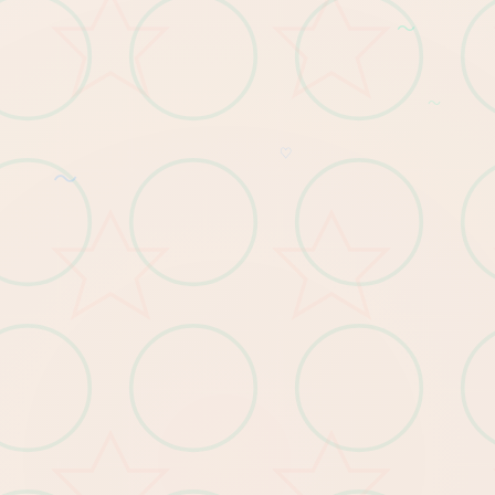
～
～
♡
～