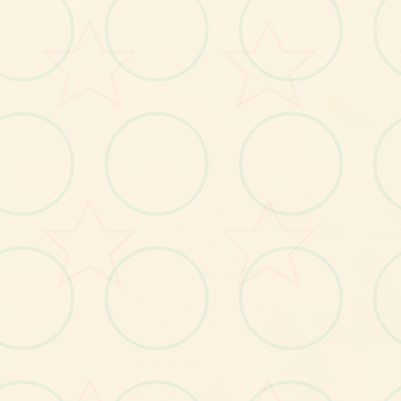
面艺术展
受游戏的视觉魅力
♡